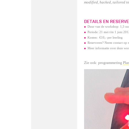
modified, hacked, tailored t
DETAILS EN RESERV
Duur van de workshop: 1,5 uur
Periode: 21 mei t/m 1 juni 201
Kosten: €10,- per leerling
Reserveren? Neem contact op 
Meer informatie over deze wor
Zie ook: programmering
Pla