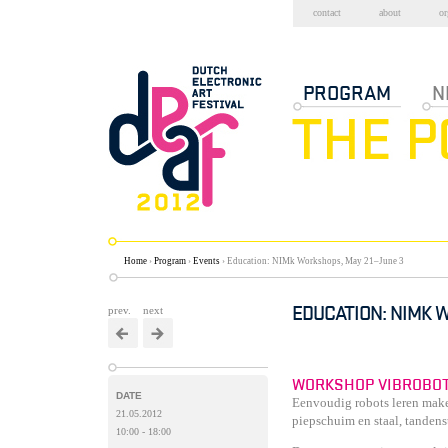
Skip
contact
about
or
to
content.
|
Sections
Skip
PROGRAM
N
to
navigation
Home
›
Program
›
Events
›
Education: NIMk Workshops, May 21–June 3
EDUCATION: NIMK 
prev.
next
WORKSHOP VIBROBO
DATE
Eenvoudig robots leren maken
21.05.2012
piepschuim en staal, tandens
10:00 - 18:00